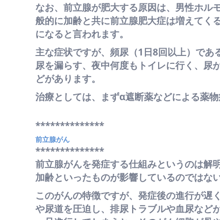
なお、前立腺が肥大する原因は、男性ホル
般的に加齢と共に前立腺肥大症は増えてくる
になると言われます。
主な症状ですが、頻尿（1日8回以上）であ
尿を漏らす、夜中何度もトイレに行く、尿
どがあります。
治療としては、まずα遮断薬などによる薬
**************
前立腺がん
**************
前立腺がんを発症する仕組みというのは解
加齢といったものが影響しているのではな
このがんの特徴ですが、発症後の進行が遅
や尿道を圧迫し、排尿トラブルや血尿など