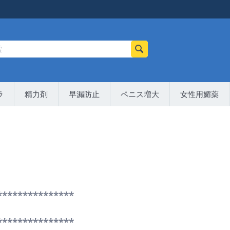
ラ
精力剤
早漏防止
ペニス増大
女性用媚薬
***************
***************