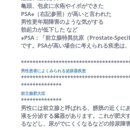
亀頭、包皮に水疱やイボができた
PSA※（右記参照）が高いと言われた
男性更年期障害のような気がする
勃起力が低下した など
※PSA：「前立腺特異抗原（Prostate-Sp
です。PSAが高い場合に考えられる疾患は
*************************************
男性患者によくみられる泌尿器疾患
*************************************
**************
前立腺肥大症
**************
男性には前立腺と呼ばれる、膀胱の近くに
液を分泌する臓器があります。これが肥大
るなどし、尿がでにくくなるなどの排尿障