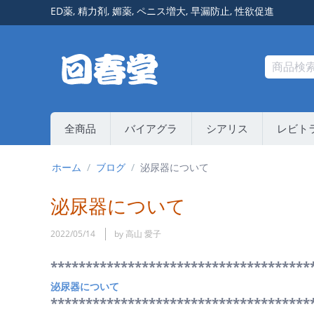
ED薬
,
精力剤
,
媚薬
,
ペニス増大
,
早漏防止
,
性欲促進
全商品
バイアグラ
シアリス
レビト
ホーム
/
ブログ
/
泌尿器について
泌尿器について
2022/05/14
by 高山 愛子
*************************************
泌尿器について
*************************************