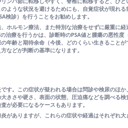
やリンパ節に転移しやすく、脊椎に転移すると、ひど
このような状況を避けるためにも、自覚症状が現れる
SA検診）を行うことをお勧めします。
法、ホルモン療法、また特別な治療をせずに厳重に経
どの治療を行うかは、診断時のPSA値と腫瘍の悪性度
様の年齢と期待余命（今後、どのくらい生きることが
え方などが判断の基準になります。
炎です。この症状が疑われる場合は問診や検尿のほか
の大きさや硬さ、表面の状態、圧迫痛などを調べる検
検査が必要になるケースもあります。
腺炎がありますが、これらの症状や経過はそれぞれ大