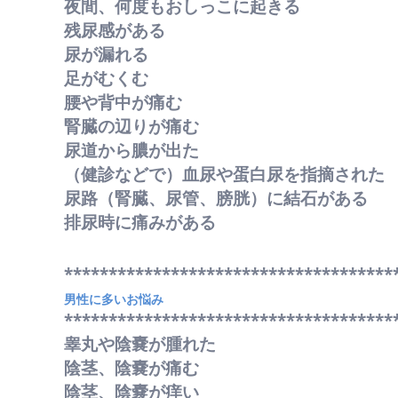
夜間、何度もおしっこに起きる
残尿感がある
尿が漏れる
足がむくむ
腰や背中が痛む
腎臓の辺りが痛む
尿道から膿が出た
（健診などで）血尿や蛋白尿を指摘された
尿路（腎臓、尿管、膀胱）に結石がある
排尿時に痛みがある
*************************************
男性に多いお悩み
*************************************
睾丸や陰嚢が腫れた
陰茎、陰嚢が痛む
陰茎、陰嚢が痒い