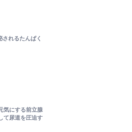
ら分泌されるたんぱく
元気にする前立腺
して尿道を圧迫す
。