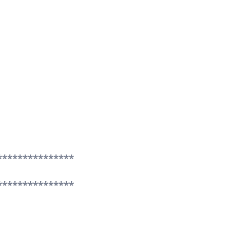
***************
***************